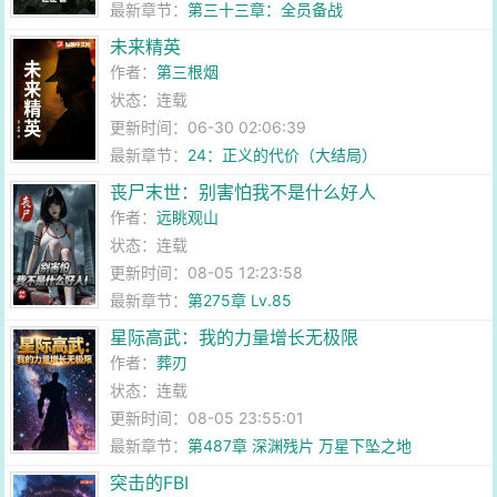
最新章节：
第三十三章：全员备战
未来精英
作者：
第三根烟
状态：连载
更新时间：06-30 02:06:39
最新章节：
24：正义的代价（大结局）
丧尸末世：别害怕我不是什么好人
作者：
远眺观山
状态：连载
更新时间：08-05 12:23:58
最新章节：
第275章 Lv.85
星际高武：我的力量增长无极限
作者：
葬刃
状态：连载
更新时间：08-05 23:55:01
最新章节：
第487章 深渊残片 万星下坠之地
突击的FBI