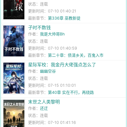
状态：连载
更新时间：07-10 01:40:21
最新章节：
第336章 巫教新徒
子时不数钱
作者：
我是大帅哥Bh
状态：连载
更新时间：07-10 01:40:59
最新章节：
第二十章：债清乡关，百鬼入市
星际军校：我金丹大佬强点怎么了
作者：
幽幽空谷
状态：连载
更新时间：07-15 01:10:01
最新章节：
第40章 实在不行，再绕路
末世之人类黎明
作者：
还迂
状态：连载
更新时间：07-10 01:41:16