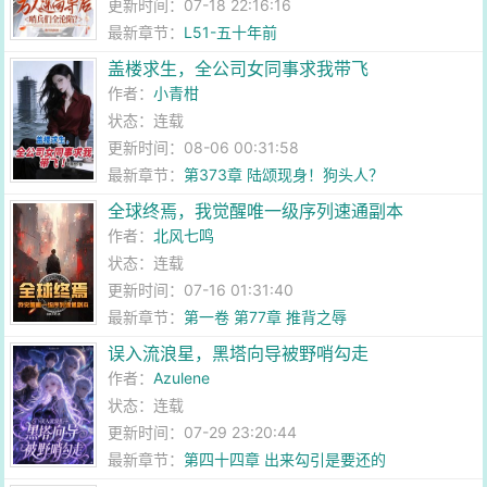
更新时间：07-18 22:16:16
最新章节：
L51-五十年前
盖楼求生，全公司女同事求我带飞
作者：
小青柑
状态：连载
更新时间：08-06 00:31:58
最新章节：
第373章 陆颂现身！狗头人？
全球终焉，我觉醒唯一级序列速通副本
作者：
北风七鸣
状态：连载
更新时间：07-16 01:31:40
最新章节：
第一卷 第77章 推背之辱
误入流浪星，黑塔向导被野哨勾走
作者：
Azulene
状态：连载
更新时间：07-29 23:20:44
最新章节：
第四十四章 出来勾引是要还的