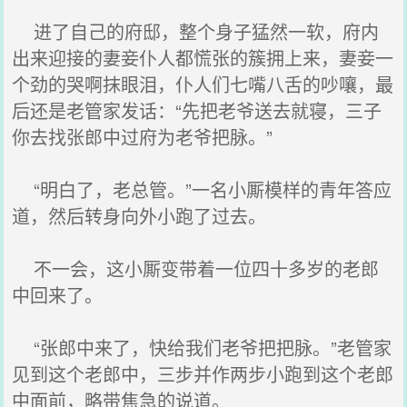
进了自己的府邸，整个身子猛然一软，府内
出来迎接的妻妾仆人都慌张的簇拥上来，妻妾一
个劲的哭啊抹眼泪，仆人们七嘴八舌的吵嚷，最
后还是老管家发话：“先把老爷送去就寝，三子
你去找张郎中过府为老爷把脉。”
“明白了，老总管。”一名小厮模样的青年答应
道，然后转身向外小跑了过去。
不一会，这小厮变带着一位四十多岁的老郎
中回来了。
“张郎中来了，快给我们老爷把把脉。”老管家
见到这个老郎中，三步并作两步小跑到这个老郎
中面前，略带焦急的说道。