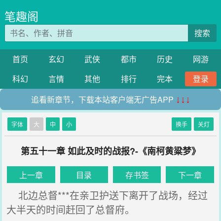
笔趣阁
搜索
首页
玄幻
武侠
都市
历史
网游
科幻
言情
其他
排行
完本
登录
追看新章节，下载本站客户端无广告APP
↓↓↓
字体
大
中
小
换手
关灯
第五十一章 如此及时的战报?-《南柯黄粱梦》
上一章
目录
存书签
下一章
北边总督***在亲卫护送下离开了战场，经过
大半天的时间赶回了总督府。