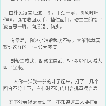
白朴见凌言思这一脚，干劲十足，脚风呼呼
作响，连忙收回双手，挡住面门，硬生生的接了
凌言思一脚，向后退了俩步。
“有意思，你这小姑娘武功不错，大爷我就喜
欢你这样的。”白仰大笑道。
“副帮主威武，副帮主威武。”小啰啰们大喊大
叫了起来。
二人你一脚我一拳的斗了起来，打了十几个
回合不分上下，白朴时不时的出言挑逗凌言思。
寒下沙看得太费劲了，不知道这二人要打到