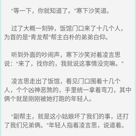
“等一下，你就知道了。”寒下沙笑道。
过了大概一刻钟，饭馆门口来了十几个人，
为首的是“青龙帮”帮主白朴的弟弟白仰。
听到外面的吵闹声，寒下沙笑对着凌言思
说：“来了，找你的，我就说这事情没完嘛。”
凌言思走出了饭馆，看见门口围着十几个
人，个个凶神恶煞的，手里统一拿着弯刀，其中
俩个就是刚刚被她打跑的年轻人。
“副帮主，就是这小姑娘坏了我们的事，还打
了我们兄弟俩。”年轻人指着凌言思，说道着。