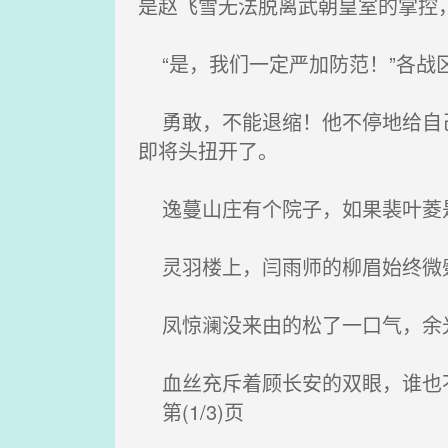
是赵飞雪无法脱离武朝皇室的掌控
“是，我们一定严加防范！”各战
勇敢，不能退缩！他不停地给自己
即将头扭开了。
逸蔓山庄有个院子，如果裴叶菱是
灵羽楼上，闫雨师的柳眉始终微蹙
凤惊澜没来由的松了一口气，余光
血丝充斥着顾长安的双眼，谁也不
第(1/3)页