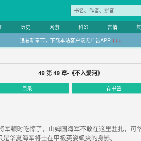
市
历史
网游
科幻
言情
追看新章节，下载本站客户端无广告APP
↓↓↓
49 第 49 章-《不入爱河》
目录
存书签
军顿时吃惊了，山姆国海军不敢在这里驻扎，可华
只是华夏海军将士在甲板英姿飒爽的身影。