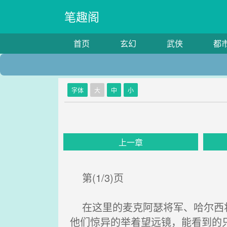
笔趣阁
首页
玄幻
武侠
都
字体
大
中
小
上一章
第(1/3)页
在这里的麦克阿瑟将军、哈尔西将
他们惊异的举着望远镜，能看到的