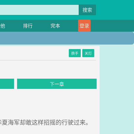
搜索
其他
排行
完本
登录
换手
关灯
下一章
夏海军却敢这样招摇的行驶过来。