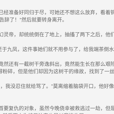
经准备好同归于尽，可她还不想这么放弃，看着铜
告辞了！”然后就要转身离开。
灵帝，却统统倒在了地上，抽搐了两下之后，他
至于九凤，这件事她们就不用参与了，给我端茶倒水
然还有一截树干旁逸斜出，竟然能生长在那么艰险
得粉碎，但是他们却因为这树干的缘故，找到了一
，我没忍住就给骂了。”莫离缩着脑袋开口，他好
要复仇的对象，虽然今晚侥幸被救逃过一劫，但是