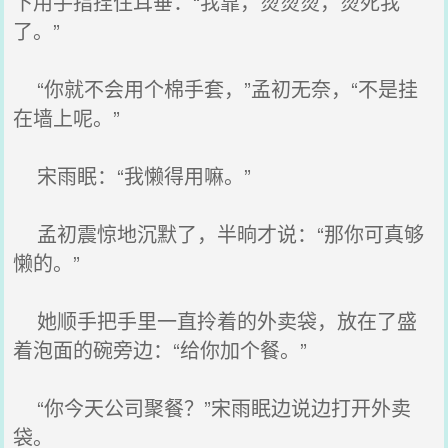
下用手指捏住耳垂：“我靠，烫烫烫，烫死我
了。”
“你就不会用个棉手套，”孟初无奈，“不是挂
在墙上呢。”
宋雨眠：“我懒得用嘛。”
孟初震惊地沉默了，半晌才说：“那你可真够
懒的。”
她顺手把手里一直拎着的外卖袋，放在了盛
着泡面的碗旁边：“给你加个餐。”
“你今天公司聚餐？”宋雨眠边说边打开外卖
袋。