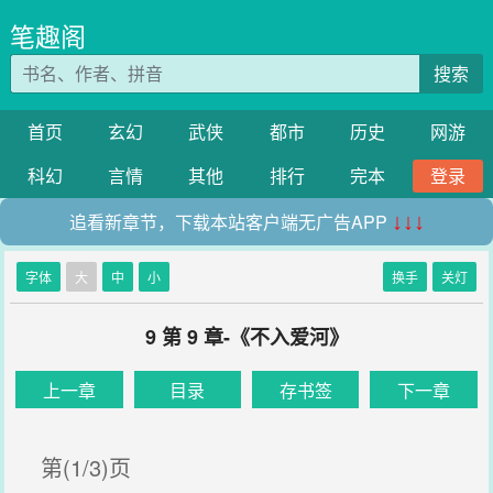
笔趣阁
搜索
首页
玄幻
武侠
都市
历史
网游
科幻
言情
其他
排行
完本
登录
追看新章节，下载本站客户端无广告APP
↓↓↓
字体
大
中
小
换手
关灯
9 第 9 章-《不入爱河》
上一章
目录
存书签
下一章
第(1/3)页