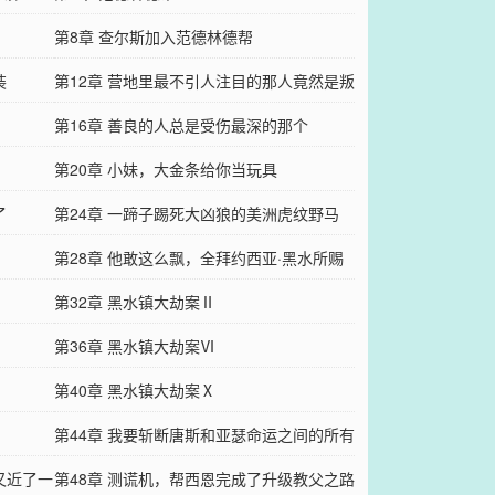
第8章 查尔斯加入范德林德帮
装
第12章 营地里最不引人注目的那人竟然是叛
徒
第16章 善良的人总是受伤最深的那个
第20章 小妹，大金条给你当玩具
了
第24章 一蹄子踢死大凶狼的美洲虎纹野马
第28章 他敢这么飘，全拜约西亚·黑水所赐
第32章 黑水镇大劫案Ⅱ
第36章 黑水镇大劫案Ⅵ
第40章 黑水镇大劫案Ⅹ
第44章 我要斩断唐斯和亚瑟命运之间的所有
又近了一
联系
第48章 测谎机，帮西恩完成了升级教父之路