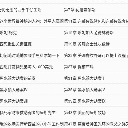
 无忧无虑的西部牛仔生活
第7章 初遇查尔斯
章 这个世界最神秘的人物：外星人高帽
第11章 东部传说背包和东部传说套
 珍妮·柯克
第15章 珍妮加入范德林德帮
章 西恩揪出关键证据
第19章 苏珊女士处决叛徒
章 切记随时随地要顺手黑科尔姆一下
第23章 美洲虎纹野马可以提上议程
 西恩打赏俩兄弟每人1000美元
第27章 提前布局
章 黑水镇大劫案的前奏
第31章 黑水镇大劫案Ⅰ
 黑水镇大劫案Ⅳ
第35章 黑水镇大劫案Ⅴ
 黑水镇大劫案Ⅷ
第39章 黑水镇大劫案Ⅸ
章 倾尽家财来救助弱者的唐斯先生
第43章 美丽的唐斯牧场
章 我的牧场实行新西兰的八小时工作制
第47章 离带着神圣光环的教父之路