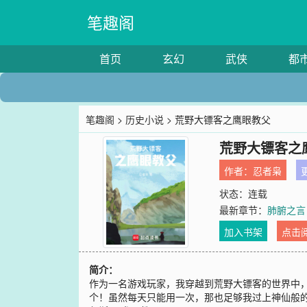
笔趣阁
首页
玄幻
武侠
都
笔趣阁
>
历史小说
> 荒野大镖客之鹰眼教父
荒野大镖客之
作者：
忍者枭
更
状态：连载
最新章节：
肺腑之言
加入书架
点击
简介：
作为一名游戏玩家，我穿越到荒野大镖客的世界中，
个！虽然每天只能用一次，那也足够我过上神仙般的