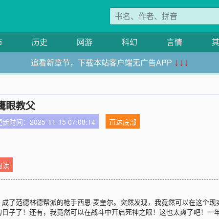
市
历史
网游
科幻
言情
追看新章节，下载本站客户端无广告APP
↓↓↓
鹰眼教父
新时间：2025-11-15 07:08:14
直达底部
阅读
成了范德林德帮派的枪手西恩·麦奎尔。突然发现，我竟然可以在这个现实
日子了！还有，我竟然可以在战斗中开启死神之眼！这也太爽了吧！一年后