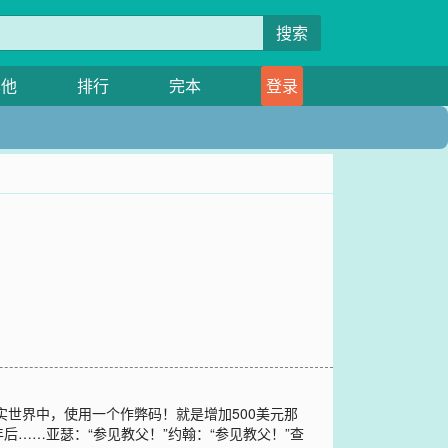
搜索
其他
排行
完本
登录
世界中，使用一个作弊码！就是增加500美元那
……亚瑟：“参见教父！”约翰：“参见教父！”查