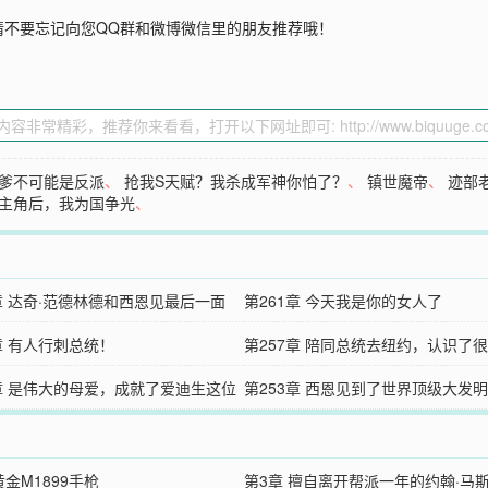
请不要忘记向您QQ群和微博微信里的朋友推荐哦！
爹不可能是反派
、
抢我S天赋？我杀成军神你怕了？
、
镇世魔帝
、
迹部
主角后，我为国争光
、
2章 达奇·范德林德和西恩见最后一面
第261章 今天我是你的女人了
章 有人行刺总统！
第257章 陪同总统去纽约，认识了
4章 是伟大的母爱，成就了爱迪生这位
大佬
第253章 西恩见到了世界顶级大发
物
生先生
黄金M1899手枪
第3章 擅自离开帮派一年的约翰·马