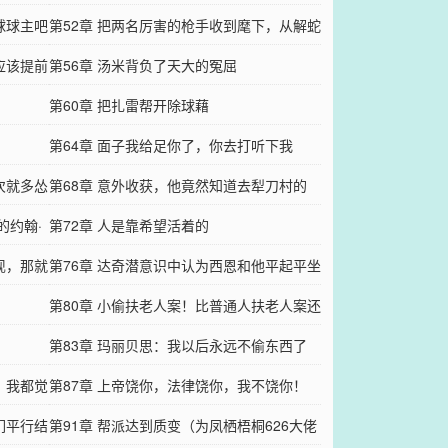
球球主吧
第52章 把两名厉害的枪手收到麾下，从解蛇
应该提前
毒开始
第56章 汤米背负了天大的冤屈
第60章 把扎雷帮开除球藉
第64章 面子我给足你了，你去打听下我
次就多怂
第68章 意外收获，他竟然知道去犁刀村的
的约翰·
路！
第72章 人是靠希望活着的
现，那就
第76章 达奇潜意识中认为西恩和他平起平坐
第80章 小偷扶老人案！比普通人扶老人案还
劲爆
第83章 玛丽贝思：我以后永远不偷东西了
，我都觉
第87章 上帝饶你，法律饶你，我不饶你！
们平行结
第91章 帮派达到质变（为凤栖梧桐626大佬