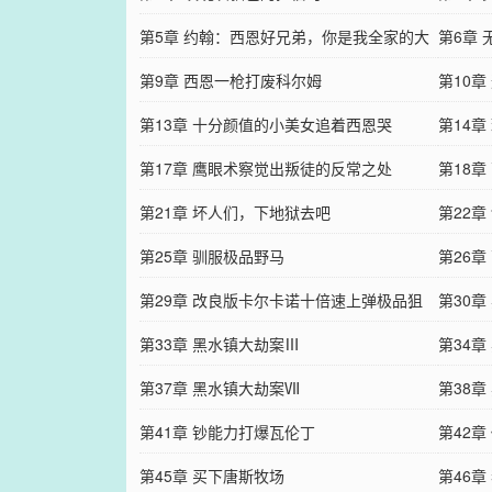
第5章 约翰：西恩好兄弟，你是我全家的大
第6章
恩人！
第9章 西恩一枪打废科尔姆
第10
第13章 十分颜值的小美女追着西恩哭
男
第14章
第17章 鹰眼术察觉出叛徒的反常之处
第18
第21章 坏人们，下地狱去吧
第22
第25章 驯服极品野马
第26章
第29章 改良版卡尔卡诺十倍速上弹极品狙
第30
第33章 黑水镇大劫案Ⅲ
第34章
第37章 黑水镇大劫案Ⅶ
第38章
第41章 钞能力打爆瓦伦丁
第42
第45章 买下唐斯牧场
第46