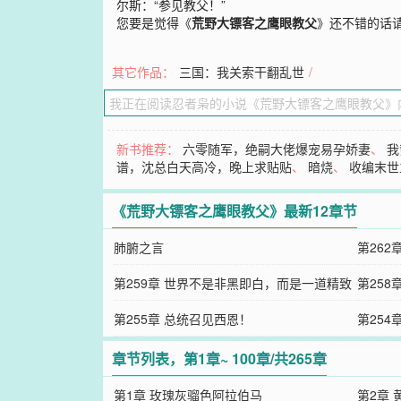
尔斯：“参见教父！”
您要是觉得《
荒野大镖客之鹰眼教父
》还不错的话
其它作品：
三国：我关索干翻乱世
/
新书推荐：
六零随军，绝嗣大佬爆宠易孕娇妻
、
我
谱，沈总白天高冷，晚上求贴贴
、
暗烧
、
收编末世
《荒野大镖客之鹰眼教父》最新12章节
肺腑之言
第26
第259章 世界不是非黑即白，而是一道精致
第258
的灰
第255章 总统召见西恩！
第25
传奇人
章节列表，第1章~ 100章/共265章
第1章 玫瑰灰骝色阿拉伯马
第2章 