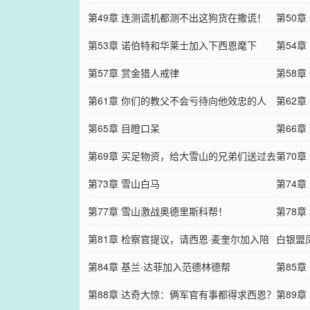
第49章 连测谎机都测不出这狗货在撒谎！
第50
第53章 诺伯特和华莱士加入下西恩麾下
第54
第57章 赏金猎人戒律
下吧
第58
第61章 你们的教父不会亏待向他效忠的人
第62
第65章 目瞪口呆
第66
第69章 买足物资，给大雪山的兄弟们送过去
起的？
第70
第73章 雪山白马
人！
第74
第77章 雪山激战奥德里斯科帮！
第78
第81章 检察官提议，请西恩·麦奎尔加入陪
白银盟
审团
第84章 基兰·达菲加入范德林德帮
敬！
第85
第88章 达奇大惊：俩军官有事都得求西恩？
可以分
第89