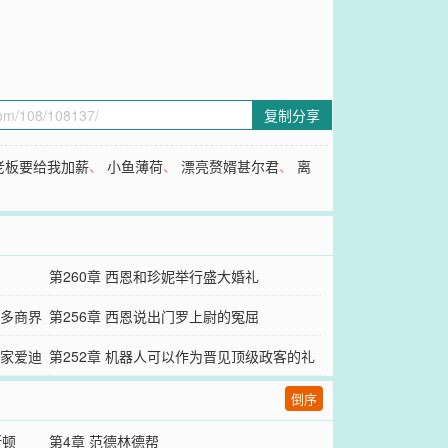
复制分享
老板要给我加薪
、
小鱼薄荷
、
漂亮赘婿甚尔君
、
离
第260章 西恩和珍妮举行盛大婚礼
很多商界
第256章 西恩说出门罗上尉的冤屈‌
明家爱迪
第252章 机器人可以作为晋见顶级政客的礼
物
倒序
斯顿
第4章 范德林德帮