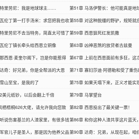
章 特里劳尼：我是地球球主……
步
第51章 马洛伊警长：他可能真是地
章 瓦伦丁第一打手汤米：求您把我也收
第55章 对这种脱缰的野驴，规矩就
章 特里劳尼不去当特务，简直太可惜了
立好
第59章 西恩狙死红发凯撒
章 瓦伦丁镇长牵头给西恩立铜像
第63章 凶神恶煞的放贷者古兹曼
章 那西恩·麦奎尔阁下，岂是你能惹得
第67章 上前在西恩面前有多狂，这
章 达奇：好兄弟，你是全帮派的大恩
第71章 寡妇莎迪·阿德勒和受了重伤
章 雪山至宝，是我的了
马斯顿
第75章 如果天塌下来，正义才能实
章 2美元纸钞，以后会翻上千倍
塌吧
第79章 马掌望台
凤栖梧桐626大佬，请允许我向您致
第82章 西恩投出了最关键一票！
章 听说伤害基兰的人渣家里，有很多钱
第86章 和你这种人渣共享这片蓝天
享
章 军官儿子是圣人，那是因为他养父品
得恶心
第90章 达奇：兄弟，从现在起，咱