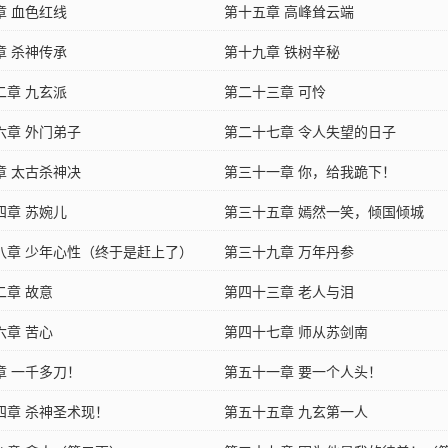
章 血色红线
第十五章 高峰耸云端
章 杀神传承
第十九章 铁树辛秘
二章 九玄派
第二十三章 可怜
六章 外门弟子
第二十七章 令人失望的日子
章 太古杀神决
第三十一章 你，给我跪下！
四章 苏婉儿
第三十五章 嫣然一笑，倾国倾城
八章 少年心性（终于是赶上了）
第三十九章 万年丹参
二章 故意
第四十三章 老人与泪
六章 苦心
第四十七章 师从苏剑南
章 一千多刀！
第五十一章 要一个人头！
四章 杀神圣术现！
第五十五章 九玄第一人