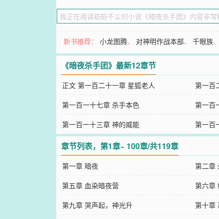
新书推荐：
小龙图腾
、
对神明作战本部
、
千眼族
《暗夜杀手团》最新12章节
正文 第一百二十一章 星狐老人
第一百
第一百一十七章 杀手本色
第一百
第一百一十三章 神的威能
第一百
章节列表，第1章~ 100章/共119章
第一章 暗夜
第二章
第五章 血染暗夜营
第六章
第九章 哭声起，神光升
第十章