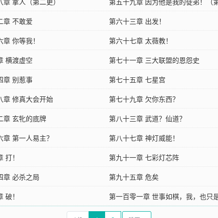
八章 拿人（第二更）
第五十九章 因为他是我的徒弟！（
二章 不敢爱
第六十三章 出发！
六章 你等我！
第六十七章 太薇教！
章 横渡虚空
第七十一章 三大联盟的恩怨史
四章 别惹事
第七十五章 七星宫
八章 修真大会开始
第七十九章 欠你东西？
二章 玄牝的底牌
第八十三章 武道？仙道？
六章 第一人易主？
第八十七章 神灯威能！
章 打！
第九十一章 七彩灯芯阵
四章 必杀之局
第九十五章 危矣
章 破！
第一百零一章 世事如棋，我，也只