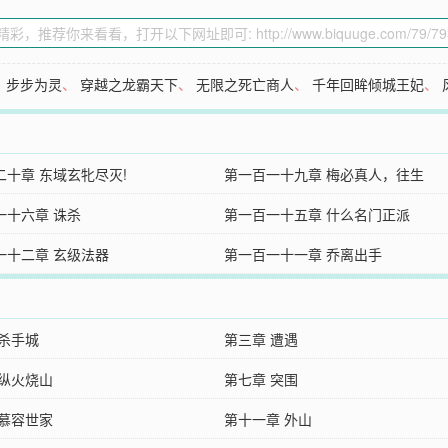
、
步步为灵
、
穿越之龙霸天下
、
无限之死亡商人
、
千年回眸倾城王妃
、
二十章 东域玄牝尽灭!
第一百一十九章 梅必真人，往生
一十六章 诛杀
第一百一十五章 什么名门正派
一十二章 玄级法器
第一百一十一章 乔离出手
 杀手城
第三章 遭遇
 纵火烧山
第七章 突围
 慕容世家
第十一章 外山