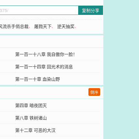
复制分享
风流杀手俏总裁
、
屠戮天下
、
逆天抽奖
、
第一百一十八章 我自傲你一脸！
第一百一十四章 回光术的消息
第一百一十章 血染山野
倒序
第四章 暗夜团灭
第八章 铁树诸山
第十二章 可恶的大汉