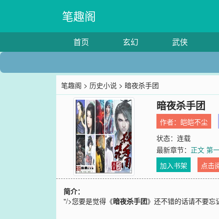
笔趣阁
首页
玄幻
武侠
笔趣阁
>
历史小说
> 暗夜杀手团
暗夜杀手团
作者：
皑皑不尘
状态：连载
最新章节：
正文 第
加入书架
点击
简介：
"/>
您要是觉得《
暗夜杀手团
》还不错的话请不要忘