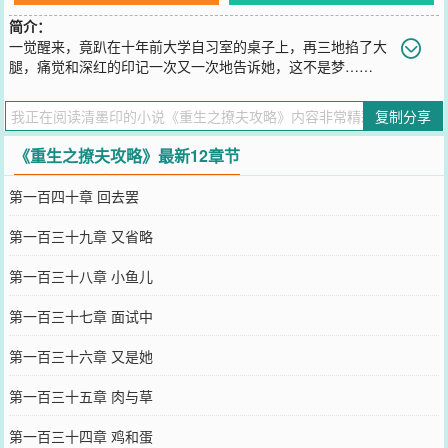
简介：
一觉醒来，竟趴在十年前大学自习室的桌子上，再三地掐了大
腿，痛觉和深红的印记一次又一次地告诉她，这不是梦……
您要是觉得《
重生之撩夫攻略
》还不错的话请不要忘记向您QQ群和微
博微信里的朋友推荐哦！
复制分享
《重生之撩夫攻略》最新12章节
第一百四十章 回去罢
第一百三十九章 又省略
第一百三十八章 小鱼儿
第一百三十七章 面试中
第一百三十六章 又是她
第一百三十五章 肉与草
第一百三十四章 鸡和蛋