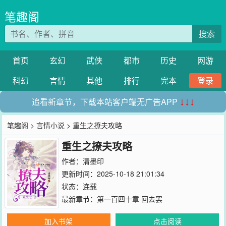
笔趣阁
搜索
首页
玄幻
武侠
都市
历史
网游
科幻
言情
其他
排行
完本
登录
追看新章节，下载本站客户端无广告APP
↓↓↓
笔趣阁
>
言情小说
> 重生之撩夫攻略
重生之撩夫攻略
作者：
清墨印
更新时间：2025-10-18 21:01:34
状态：连载
最新章节：
第一百四十章 回去罢
加入书架
点击阅读