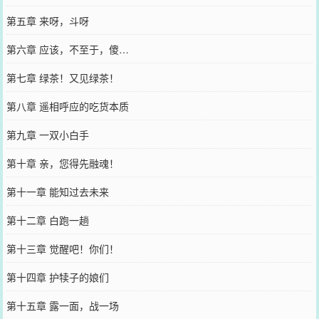
第五章 来呀，斗呀
第六章 应该，不至于，傻…
第七章 绿茶！又见绿茶！
第八章 遥相呼应的吃货本质
第九章 一双小白手
第十章 亲，您得先融魂！
第十一章 能知过去未来
第十二章 白跑一趟
第十三章 觉醒吧！你们！
第十四章 护犊子的娘们
第十五章 露一面，战一场