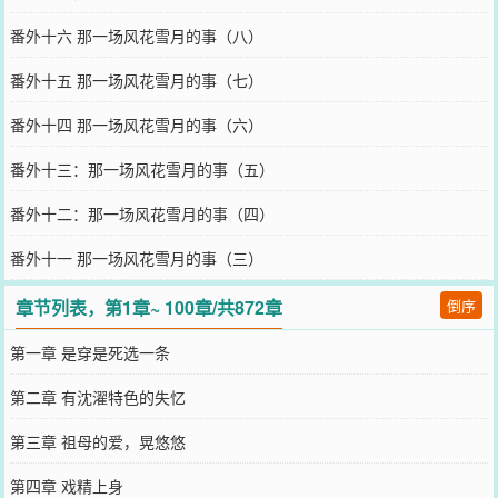
番外十六 那一场风花雪月的事（八）
番外十五 那一场风花雪月的事（七）
番外十四 那一场风花雪月的事（六）
番外十三：那一场风花雪月的事（五）
番外十二：那一场风花雪月的事（四）
番外十一 那一场风花雪月的事（三）
章节列表，第1章~ 100章/共872章
倒序
第一章 是穿是死选一条
第二章 有沈濯特色的失忆
第三章 祖母的爱，晃悠悠
第四章 戏精上身