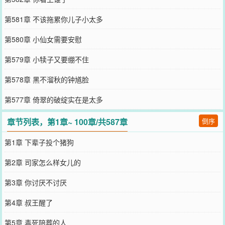
第581章 不该拖累你儿子小太多
第580章 小仙女需要安慰
第579章 小犊子又要绷不住
第578章 黑不溜秋的钟馗脸
第577章 倚翠的破绽实在是太多
章节列表，第1章~ 100章/共587章
倒序
第1章 下辈子投个猪狗
第2章 司家怎么样女儿的
第3章 你讨厌不讨厌
第4章 叔王醒了
第5章 毒死陪葬的人