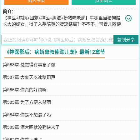
简介：
【神医+病娇+团宠+神医+虐渣+扮猪吃老虎】牛棚里当猪狗般
长大的嫡女，得了入墓陪葬的凄凉结局？不不不，司青儿随便
一簪子就解了叔王的毒，然后又借着叔王的势，不仅替原主报了仇，
还揪出了给叔王下毒的幕后黑手。而且，她还在墓里做了烧烤架，组
复制分享
了架子鼓，吃喝玩乐的每天不知过得多逍遥。但，叔王不是早就有心
上人了吗？干嘛整天盯着她个蠢胖丑？……后来，在产房挨了她两个
《神医影后：病娇皇叔使劲儿宠》最新12章节
嘴巴的叔王说：求你放下孩子抱抱我，行不？难道你又不爱我了吗？
要不，我跳个抽筋儿舞给你看？
第588章 总觉得有事忘了做
您要是觉得《
神医影后：病娇皇叔使劲儿宠
》还不错的话请不要忘记
向您QQ群和微博微信里的朋友推荐哦！
第587章 大夏天吃冰糖葫芦
第586章 你真的好烦啊
第585章 为了方便入赘啊
第584章 你是不想混了吗
第583章 满大昭就没勤快人了
第582章 你看上谁了