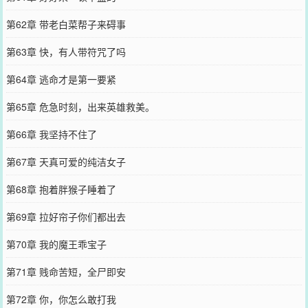
第62章 带老白菜帮子来碍事
第63章 快，有人带符咒了吗
第64章 逃命才是第一要紧
第65章 危急时刻，出来英雄救美。
第66章 我坚持不住了
第67章 天真可爱的纯洁女子
第68章 抱着胖猴子睡着了
第69章 拉好帘子你们都出去
第70章 我的魔王乖宝子
第71章 贱命苦短，全尸即安
第72章 你，你怎么敢打我