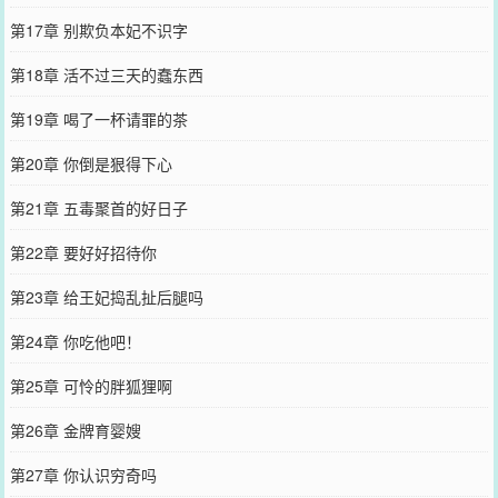
第17章 别欺负本妃不识字
第18章 活不过三天的蠢东西
第19章 喝了一杯请罪的茶
第20章 你倒是狠得下心
第21章 五毒聚首的好日子
第22章 要好好招待你
第23章 给王妃捣乱扯后腿吗
第24章 你吃他吧！
第25章 可怜的胖狐狸啊
第26章 金牌育婴嫂
第27章 你认识穷奇吗