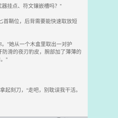
武器挂点、符文镶嵌槽吗？”
匕首鞘位，后背需要能快速取放短
你。”她从一个木盒里取出一对护
汗防滑的夜刃豹皮，腕部加了薄薄的
。”
拿起刻刀，“走吧，别耽误我干活。