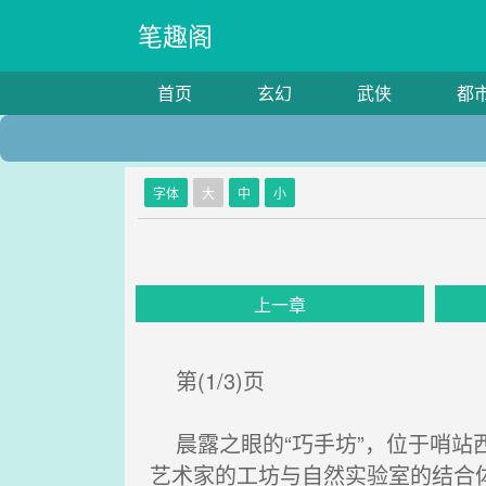
笔趣阁
首页
玄幻
武侠
都
字体
大
中
小
上一章
第(1/3)页
晨露之眼的“巧手坊”，位于哨站
艺术家的工坊与自然实验室的结合