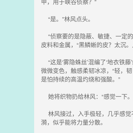
甲，用于峡谷侦察？”
“是。”林风点头。
“侦察要的是隐蔽、敏捷、一定的
皮料和金属，“黑鳞蜥的皮？太沉
“这是‘雾隐蛛丝’混编了‘地衣铁
微微变色，触感柔韧冰凉，“轻，
是怕持续的高温灼烧和强酸。”
她将织物扔给林风：“感觉一下。
林风接过，入手极轻，几乎感觉不
漪，似乎能将力量分散。