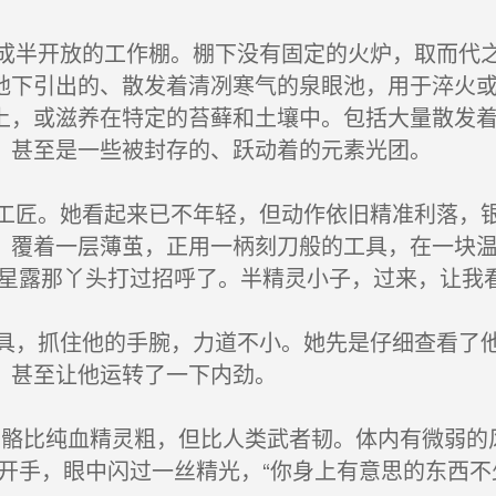
半开放的工作棚。棚下没有固定的火炉，取而代之
地下引出的、散发着清冽寒气的泉眼池，用于淬火
上，或滋养在特定的苔藓和土壤中。包括大量散发
、甚至是一些被封存的、跃动着的元素光团。
匠。她看起来已不年轻，但动作依旧精准利落，银
，覆着一层薄茧，正用一柄刻刀般的工具，在一块
“星露那丫头打过招呼了。半精灵小子，过来，让我看
，抓住他的手腕，力道不小。她先是仔细查看了他
，甚至让他运转了一下内劲。
骼比纯血精灵粗，但比人类武者韧。体内有微弱的
松开手，眼中闪过一丝精光，“你身上有意思的东西