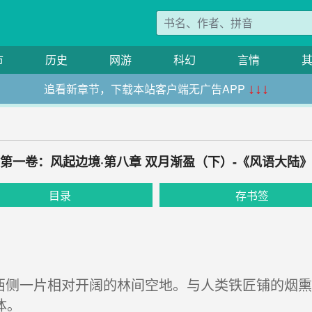
市
历史
网游
科幻
言情
追看新章节，下载本站客户端无广告APP
↓↓↓
第一卷：风起边境·第八章 双月渐盈（下）-《风语大陆》
目录
存书签
西侧一片相对开阔的林间空地。与人类铁匠铺的烟
体。