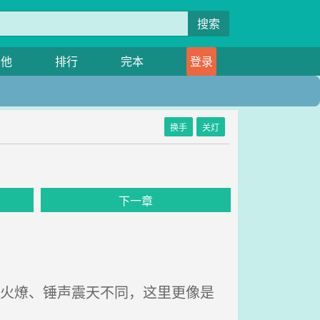
搜索
其他
排行
完本
登录
换手
关灯
下一章
熏火燎、锤声震天不同，这里更像是