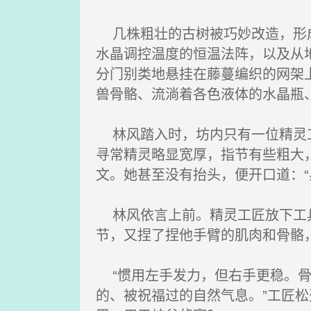
几株粗壮的古树被巧妙改造，形成
水晶调控温度的恒温法阵，以及从
分门别类地悬挂在藤蔓编织的网架
兽骨骼、流淌着各色液体的水晶瓶
林风踏入时，坊内只有一位精灵工
寻常精灵略显宽厚，指节有些粗大
文。她甚至没有抬头，便开口道：
林风依言上前。精灵工匠放下工具
节，又捏了捏他手臂的肌肉和骨骼
“惯用左手发力，但右手更稳。骨
的、被祝福过的自然气息。”工匠