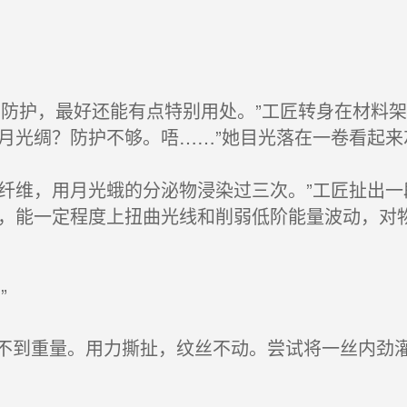
防护，最好还能有点特别用处。”工匠转身在材料
。月光绸？防护不够。唔……”她目光落在一卷看起
藤’纤维，用月光蛾的分泌物浸染过三次。”工匠扯出
韧，能一定程度上扭曲光线和削弱低阶能量波动，对
”
到重量。用力撕扯，纹丝不动。尝试将一丝内劲灌