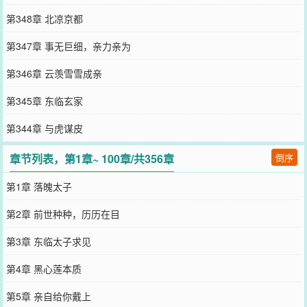
第348章 北凉京都
第347章 事无巨细，亲力亲为
第346章 云羡雪雪成亲
第345章 东临玄家
第344章 与虎谋皮
章节列表，第1章~ 100章/共356章
倒序
第1章 落魄太子
第2章 前世种种，历历在目
第3章 东临太子求见
第4章 黑心莲本质
第5章 亲自给你戴上