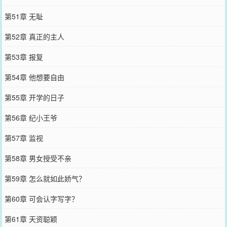
第51章 无耻
第52章 真正的主人
第53章 报复
第54章 他想要自由
第55章 开学的日子
第56章 纪小王爷
第57章 监视
第58章 男女授受不亲
第59章 怎么就如此娇气？
第60章 可会认字写字？
第61章 天资聪颖