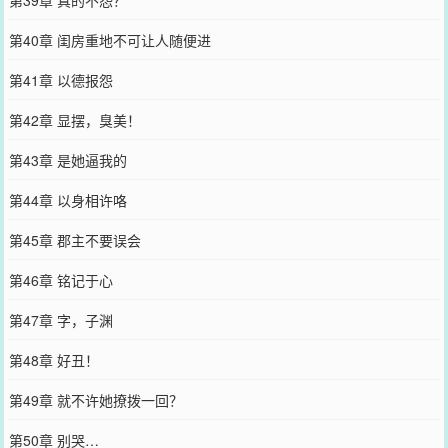
第39章 真的不怨？
第40章 闺房重地不可让人随便进
第41章 以德报怨
第42章 显摆，臭美！
第43章 是她逼我的
第44章 以身相许咯
第45章 郡主不要误会
第46章 铭记于心
第47章 字，子渊
第48章 好丑！
第49章 就不许她撩拨一回？
第50章 别哭…