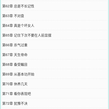
第62章 总是不长记性
第63章 不对盘
第64章 真是个坏女人
第65章 记住下次不要在人前显摆
第66章 杀气过重
第67章 天生帝命
第68章 备受瞩目
第69章 从基本功开始
第70章 休养几天
第71章 看你表现吧
第72章 犹豫不决