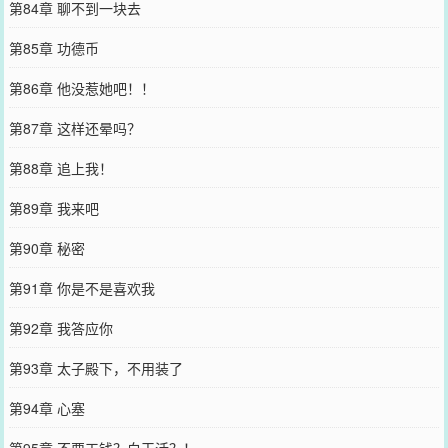
第84章 聊不到一块去
第85章 功德币
第86章 他没惹她吧！！
第87章 这样还晕吗？
第88章 追上我！
第89章 我来吧
第90章 秘密
第91章 你是不是喜欢我
第92章 我答应你
第93章 太子殿下，不用装了
第94章 心塞