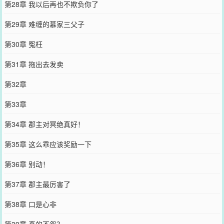
第28章 我以后再也不欺负你了
第29章 难缠的慕家三父子
第30章 冤枉
第31章 拖出去发卖
第32章
第33章
第34章 郡主对冥绝真好！
第35章 这么乖应该奖励一下
第36章 别动！
第37章 郡主最厉害了
第38章 口是心非