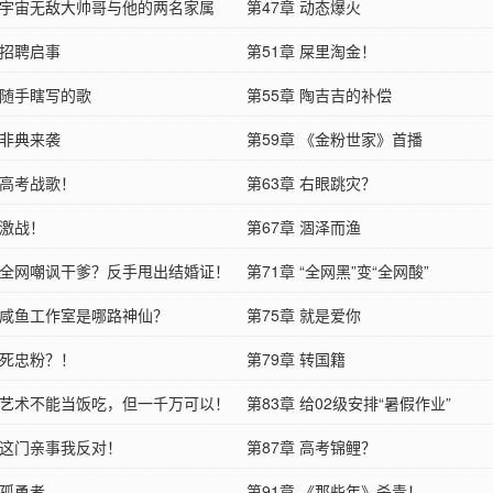
章 宇宙无敌大帅哥与他的两名家属
第47章 动态爆火
 招聘启事
第51章 屎里淘金！
 随手瞎写的歌
第55章 陶吉吉的补偿
 非典来袭
第59章 《金粉世家》首播
 高考战歌！
第63章 右眼跳灾？
 激战！
第67章 涸泽而渔
章 全网嘲讽干爹？反手甩出结婚证！
第71章 “全网黑”变“全网酸”
章 咸鱼工作室是哪路神仙？
第75章 就是爱你
 死忠粉？！
第79章 转国籍
章 艺术不能当饭吃，但一千万可以！
第83章 给02级安排“暑假作业”
章 这门亲事我反对！
第87章 高考锦鲤？
 孤勇者
第91章 《那些年》杀青！