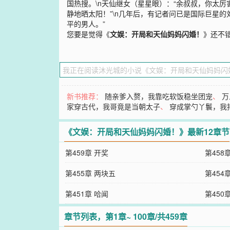
国热搜。\n天仙继女（星星眼）：“余叔叔，你太厉
静地晒太阳！”\n几年后，有记者问已是国际巨星的
平的男人。”
您要是觉得《
文娱：开局和天仙妈妈闪婚！
》还不
新书推荐：
随亲爹入赘，我靠吃软饭稳坐团宠
、
万
家穿古代，我哥竟是当朝太子
、
穿成掌勺丫鬟，我
《文娱：开局和天仙妈妈闪婚！》最新12章节
第459章 开奖
第458
第455章 两块五
第454
第451章 哈闻
第450
章节列表，第1章~ 100章/共459章