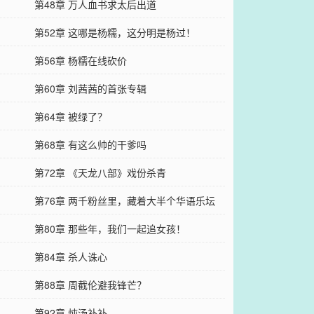
第48章 万人血书求太后出道
第52章 这哪是杨糯，这分明是杨过！
第56章 杨糯在线砍价
第60章 刘茜茜的首张专辑
第64章 被绿了？
第68章 有这么帅的干爹吗
第72章 《天龙八部》戏份杀青
第76章 两千粉丝里，藏着大半个华语乐坛
第80章 那些年，我们一起追女孩！
第84章 杀人诛心
第88章 周截伦避我锋芒？
第92章 炖汤补补