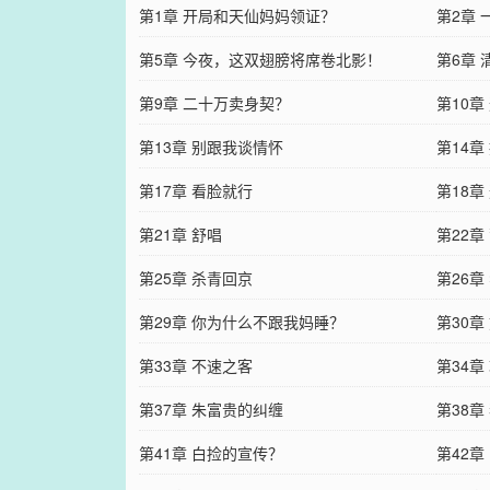
第1章 开局和天仙妈妈领证？
第2章
第5章 今夜，这双翅膀将席卷北影！
第6章
第9章 二十万卖身契？
第10
第13章 别跟我谈情怀
第14章
第17章 看脸就行
第18章
第21章 舒唱
第22
第25章 杀青回京
第26章
第29章 你为什么不跟我妈睡？
第30
第33章 不速之客
第34章
第37章 朱富贵的纠缠
第38章
第41章 白捡的宣传？
第42章