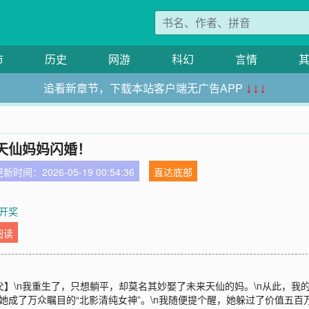
市
历史
网游
科幻
言情
追看新章节，下载本站客户端无广告APP
↓↓↓
天仙妈妈闪婚！
新时间：2026-05-19 00:54:36
直达底部
 开奖
阅读
父】\n我重生了，只想躺平，却莫名其妙娶了未来天仙的妈。\n从此，我
，她成了万众瞩目的“北影清纯女神”。\n我随便提个醒，她躲过了价值五