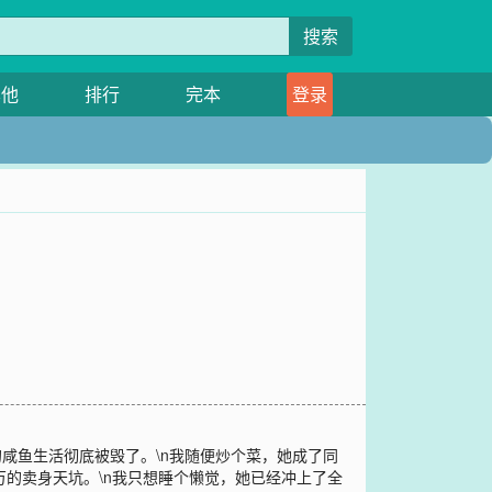
搜索
其他
排行
完本
登录
的咸鱼生活彻底被毁了。\n我随便炒个菜，她成了同
百万的卖身天坑。\n我只想睡个懒觉，她已经冲上了全