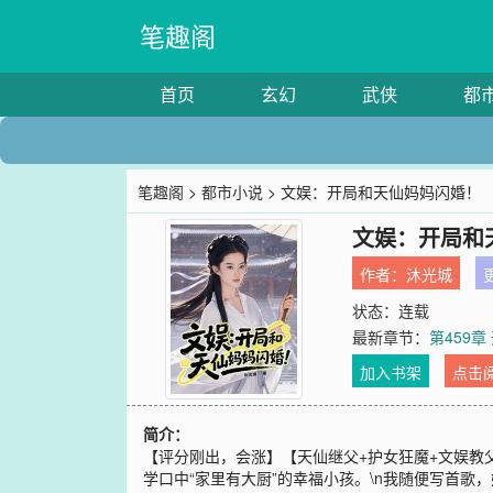
笔趣阁
首页
玄幻
武侠
都
笔趣阁
>
都市小说
> 文娱：开局和天仙妈妈闪婚！
文娱：开局和
作者：
沐光城
更
状态：连载
最新章节：
第459章
加入书架
点击
简介：
【评分刚出，会涨】【天仙继父+护女狂魔+文娱教
学口中“家里有大厨”的幸福小孩。\n我随便写首歌