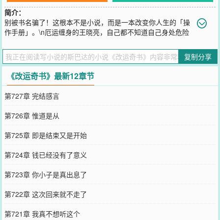
简介：
别被书名骗了！这根本不是小说，而是一本改变你人生的「操
作手册」。\n厄运缠身的王晓亮，自己都不知道自己身处危险
之中，在绝境中意外获得奇书《命书》。从此，厄运退散，贵人频
现，财富、地位、爱情、健康唾手可得。\n而这一切，并非全部虚
复制分享
构。书中每一个改运之法，都记录在此。升职加薪、贵人相助、女神
眷顾、逆转健康……你面临的困境，书中自有答案。「完全可实操，
《改运奇书》最新12章节
没有高深的玄学」\n点击阅读，从第一个章节开始，你的命运齿轮，
或许已然开始转动。
第727章 完结感言
您要是觉得《
改运奇书
》还不错的话请不要忘记向您QQ群和微博微信
里的朋友推荐哦！
第726章 惟道是从
第725章 即是结束又是开始
第724章 钱已经没有了意义
第723章 你小子是真出息了
第722章 这次回来就不走了
第721章 我真不想听这个