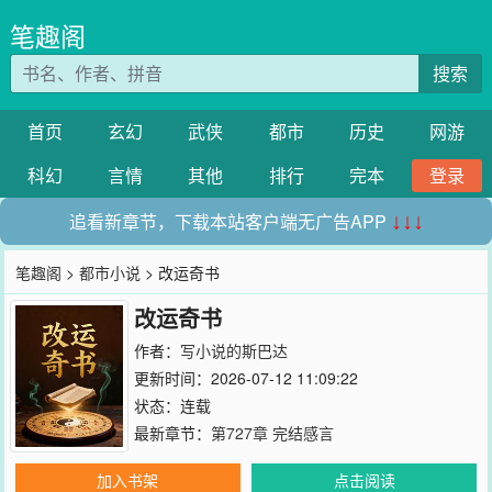
笔趣阁
搜索
首页
玄幻
武侠
都市
历史
网游
科幻
言情
其他
排行
完本
登录
追看新章节，下载本站客户端无广告APP
↓↓↓
笔趣阁
>
都市小说
> 改运奇书
改运奇书
作者：
写小说的斯巴达
更新时间：2026-07-12 11:09:22
状态：连载
最新章节：
第727章 完结感言
加入书架
点击阅读