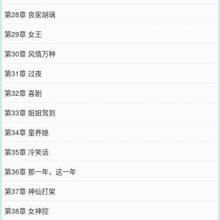
第28章 良家胡璃
第29章 女王
第30章 风情万种
第31章 过夜
第32章 喜剧
第33章 姐姐驾到
第34章 童养媳
第35章 冷笑话
第36章 那一年，这一年
第37章 神仙打架
第38章 女神控