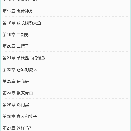
第17章 鬼使神差
第18章 放长线钓大鱼
第19章 二胡男
第20章 二愣子
第21章 单枪匹马的傻瓜
第22章 悲凉的虎人
第23章 是我哥
第24章 拖家带口
第25章 鸿门宴
第26章 虎人和犊子
第27章 这样吗？