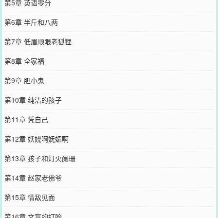
第5章 英语零分
第6章 半斤和八两
第7章 低眉顺眼老狐狸
第8章 全家福
第9章 胆小鬼
第10章 纯洁的孩子
第11章 凭自己
第12章 妖娆啊妩媚啊
第13章 孩子和灯火阑珊
第14章 赵家老佛爷
第15章 情敌见面
第16章 文盲的打脸