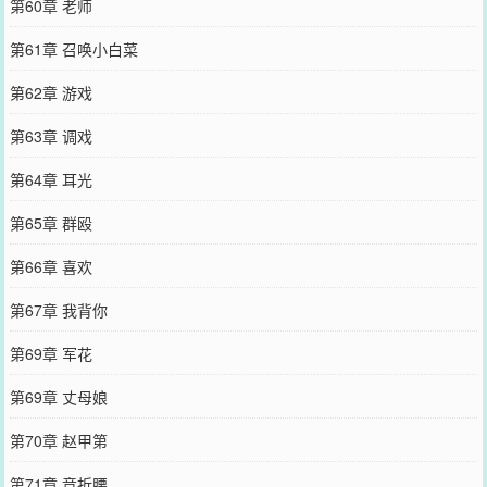
第60章 老师
第61章 召唤小白菜
第62章 游戏
第63章 调戏
第64章 耳光
第65章 群殴
第66章 喜欢
第67章 我背你
第69章 军花
第69章 丈母娘
第70章 赵甲第
第71章 竞折腰