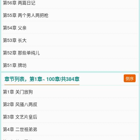
第56章 两篇日记
第55章 两个男人两把枪
第54章 父亲
第53章 长大
第52章 那些单纯儿
第51章 牌坊
章节列表，第1章~ 100章/共384章
倒序
第1章 关门放狗
第2章 风骚八两叔
第3章 文艺片皇后
第4章 二世祖弟弟