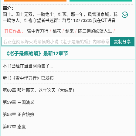
简介：
国士。国士无双，一骑绝尘。红顶。那一年，风雪漫京城，我
一鸣惊人。红袍守望者书迷群：群号112773223我在QT语音
房间【1655】[小说]烽火戏诸侯?Crazy妖孽｀书迷，大家有空可以一
其它作品：
雪中悍刀行
/
桃花
/
剑来
/
陈二狗的妖孽人生
/
起聊聊链接地址：http://qt.qq.com/go.html?roomid=1655
您要是觉得《
老子是癞蛤蟆
》还不错的话请不要忘记向您QQ群和微博
复制分享
微信里的朋友推荐哦！
《老子是癞蛤蟆》最新12章节
本书已经在当当网预售了...
新书《雪中悍刀行》已发布
第60章 那年那天，这年这天（大结局）
第59章 三国演义
第58章 正宫娘娘
第57章 态度